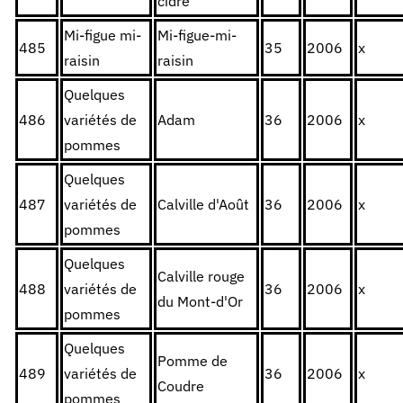
cidre
Mi-figue mi-
Mi-figue-mi-
485
35
2006
x
raisin
raisin
Quelques
486
variétés de
Adam
36
2006
x
pommes
Quelques
487
variétés de
Calville d'Août
36
2006
x
pommes
Quelques
Calville rouge
488
variétés de
36
2006
x
du Mont-d'Or
pommes
Quelques
Pomme de
489
variétés de
36
2006
x
Coudre
pommes