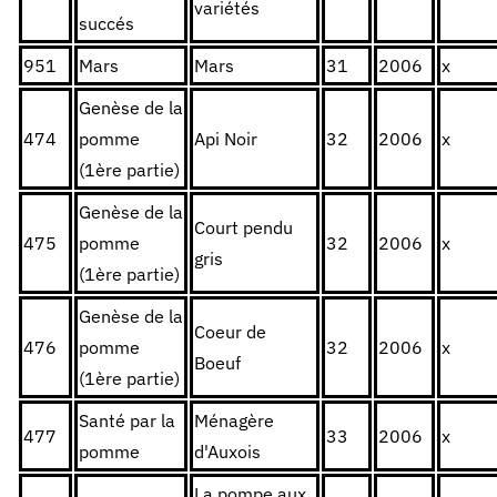
variétés
succés
951
Mars
Mars
31
2006
x
Genèse de la
474
pomme
Api Noir
32
2006
x
(1ère partie)
Genèse de la
Court pendu
475
pomme
32
2006
x
gris
(1ère partie)
Genèse de la
Coeur de
476
pomme
32
2006
x
Boeuf
(1ère partie)
Santé par la
Ménagère
477
33
2006
x
pomme
d'Auxois
La pompe aux