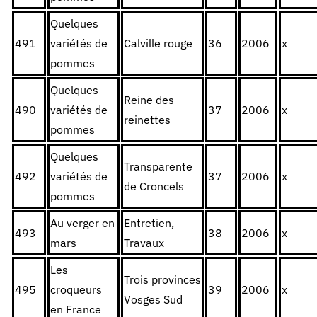
Quelques
491
variétés de
Calville rouge
36
2006
x
pommes
Quelques
Reine des
490
variétés de
37
2006
x
reinettes
pommes
Quelques
Transparente
492
variétés de
37
2006
x
de Croncels
pommes
Au verger en
Entretien,
493
38
2006
x
mars
Travaux
Les
Trois provinces
495
croqueurs
39
2006
x
Vosges Sud
en France