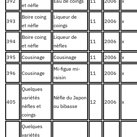
392
Eau de coings
11
2006
x
et nèfle
Boire coing
Liqueur de
393
11
2006
x
et nèfle
coings
Boire coing
Liqueur de
394
11
2006
x
et nèfle
nèfles
395
Cousinage
Cousinage
11
2006
x
Mi-figue mi-
396
Cousinage
11
2006
x
raisin
Quelques
variétés
Nèfle du Japon
405
12
2006
x
nèfles et
ou bibasse
coings
Quelques
variétés