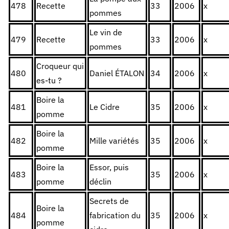
478
Recette
33
2006
x
pommes
Le vin de
479
Recette
33
2006
x
pommes
Croqueur qui
480
Daniel ÉTALON
34
2006
x
es-tu ?
Boire la
481
Le Cidre
35
2006
x
pomme
Boire la
482
Mille variétés
35
2006
x
pomme
Boire la
Essor, puis
483
35
2006
x
pomme
déclin
Secrets de
Boire la
484
fabrication du
35
2006
x
pomme