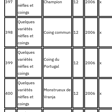
397
Champion
12
2006
x
nèfles et
coings
Quelques
variétés
398
Coing commun
12
2006
x
nèfles et
coings
Quelques
variétés
Coing du
399
12
2006
x
nèfles et
Portugal
coings
Quelques
variétés
Monstrueux de
400
12
2006
x
nèfles et
Vranja
coings