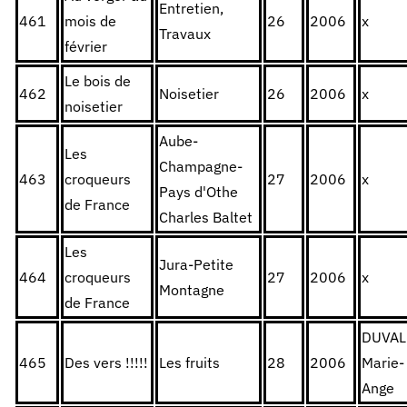
Entretien,
461
mois de
26
2006
x
Travaux
février
Le bois de
462
Noisetier
26
2006
x
noisetier
Aube-
Les
Champagne-
463
croqueurs
27
2006
x
Pays d'Othe
de France
Charles Baltet
Les
Jura-Petite
464
croqueurs
27
2006
x
Montagne
de France
DUVAL
465
Des vers !!!!!
Les fruits
28
2006
Marie-
Ange