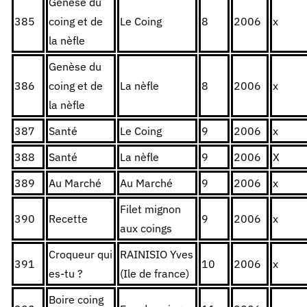
Genèse du
385
coing et de
Le Coing
8
2006
x
la nèfle
Genèse du
386
coing et de
La nèfle
8
2006
x
la nèfle
387
Santé
Le Coing
9
2006
x
388
Santé
La nèfle
9
2006
X
389
Au Marché
Au Marché
9
2006
x
Filet mignon
390
Recette
9
2006
x
aux coings
Croqueur qui
RAINISIO Yves
391
10
2006
x
es-tu ?
(Ile de france)
Boire coing