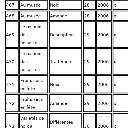
467
Au musée
Noix
28
2006
x
468
Au musée
Amande
28
2006
x
Le balanin
469
des
Description
29
2006
x
noisettes
Le balanin
470
des
Traitement
29
2006
x
noisettes
Fruits secs
471
Noix
29
2006
x
en fête
Fruits secs
472
Amande
29
2006
x
en fête
Variétés de
Différentes
473
noix à
30
2006
x