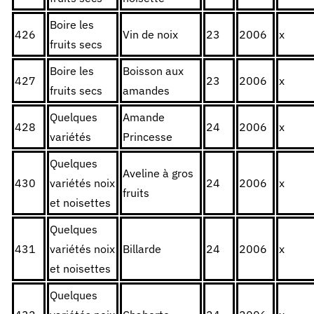
Boire les
426
Vin de noix
23
2006
x
fruits secs
Boire les
Boisson aux
427
23
2006
x
fruits secs
amandes
Quelques
Amande
428
24
2006
x
variétés
Princesse
Quelques
Aveline à gros
430
variétés noix
24
2006
x
fruits
et noisettes
Quelques
431
variétés noix
Billarde
24
2006
x
et noisettes
Quelques