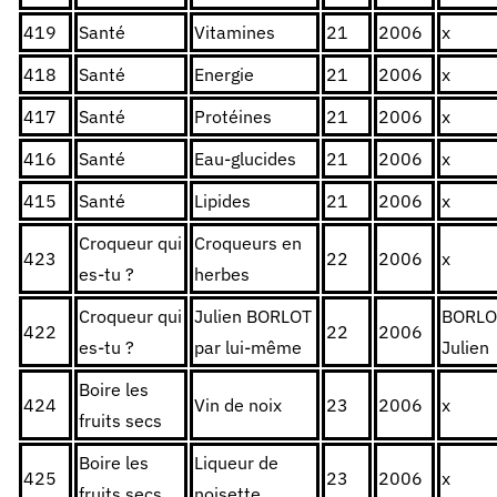
419
Santé
Vitamines
21
2006
x
418
Santé
Energie
21
2006
x
417
Santé
Protéines
21
2006
x
416
Santé
Eau-glucides
21
2006
x
415
Santé
Lipides
21
2006
x
Croqueur qui
Croqueurs en
423
22
2006
x
es-tu ?
herbes
Croqueur qui
Julien BORLOT
BORLO
422
22
2006
es-tu ?
par lui-même
Julien
Boire les
424
Vin de noix
23
2006
x
fruits secs
Boire les
Liqueur de
425
23
2006
x
fruits secs
noisette