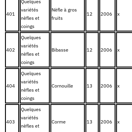
Quelques
variétés
Nèfle à gros
401
12
2006
x
nèfles et
fruits
coings
Quelques
variétés
402
Bibasse
12
2006
x
nèfles et
coings
Quelques
variétés
404
Cornouille
13
2006
x
nèfles et
coings
Quelques
variétés
403
Corme
13
2006
x
nèfles et