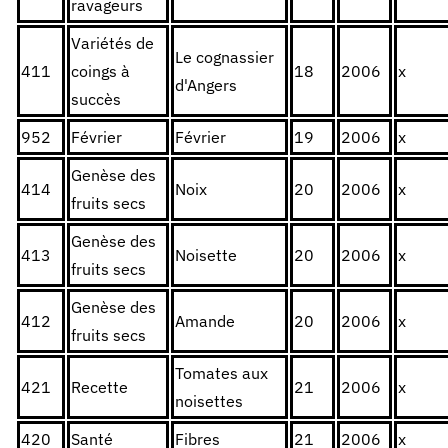
ravageurs
Variétés de
Le cognassier
411
coings à
18
2006
x
d'Angers
succès
952
Février
Février
19
2006
x
Genèse des
414
Noix
20
2006
x
fruits secs
Genèse des
413
Noisette
20
2006
x
fruits secs
Genèse des
412
Amande
20
2006
x
fruits secs
Tomates aux
421
Recette
21
2006
x
noisettes
420
Santé
Fibres
21
2006
x