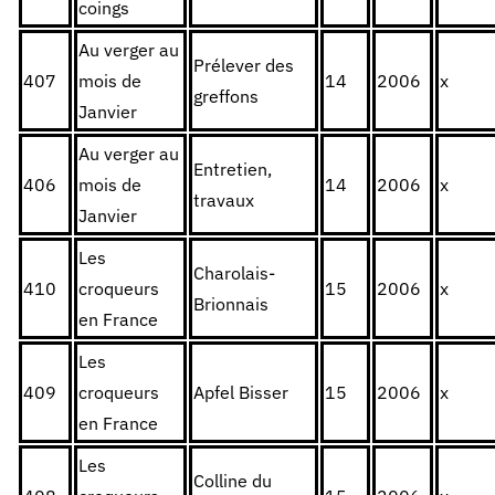
coings
Au verger au
Prélever des
407
mois de
14
2006
x
greffons
Janvier
Au verger au
Entretien,
406
mois de
14
2006
x
travaux
Janvier
Les
Charolais-
410
croqueurs
15
2006
x
Brionnais
en France
Les
409
croqueurs
Apfel Bisser
15
2006
x
en France
Les
Colline du