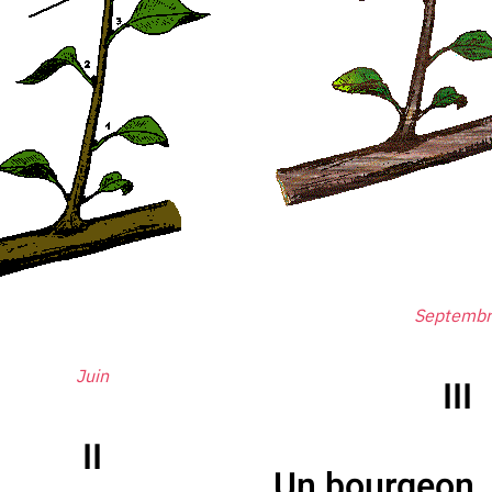
Septembr
Juin
III
II
Un bourgeon