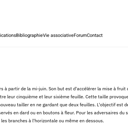
ications
Bibliographie
Vie associative
Forum
Contact
rs à partir de la mi-juin. Son but est d'accélérer la mise à fru
tre leur cinquième et leur sixième feuille. Cette taille provoqu
uveau tailler en ne gardant que deux feuilles. L'objectif est de 
rvés en dard ou en boutons à fleur. Pour les adversaires du sé
nt les branches à l'horizontale ou même en dessous.