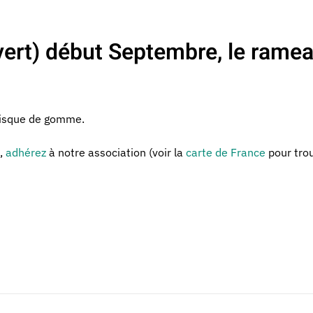
n vert) début Septembre, le rame
 risque de gomme.
n,
adhérez
à notre association (voir la
carte de France
pour trou