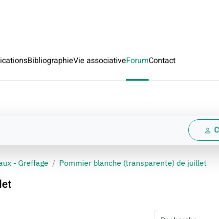
ications
Bibliographie
Vie associative
Forum
Contact
C
aux - Greffage
Pommier blanche (transparente) de juillet
let