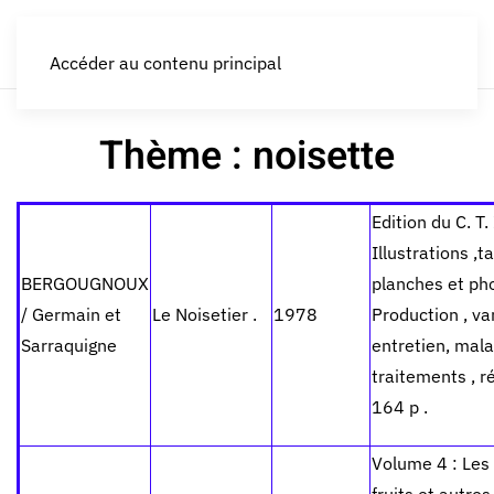
LES CROQUEURS de pommes®
Accéder au contenu principal
Thème : noisette
Edition du C. T. I
Illustrations ,t
BERGOUGNOUX
planches et pho
/ Germain et
Le Noisetier .
1978
Production , var
Sarraquigne
entretien, mala
traitements , ré
164 p .
Volume 4 : Les 