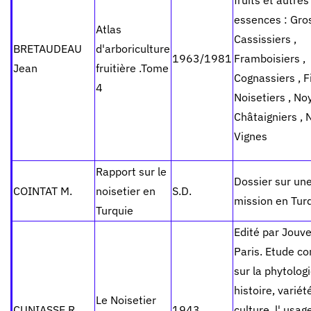
fruits et autres
essences : Gros
Atlas
Cassissiers ,
BRETAUDEAU
d'arboriculture
1963/1981
Framboisiers ,
Jean
fruitière .Tome
Cognassiers , Fi
4
Noisetiers , Noy
Châtaigniers , N
Vignes
Rapport sur le
Dossier sur un
COINTAT M.
noisetier en
S.D.
mission en Turq
Turquie
Edité par Jouve
Paris. Etude c
sur la phytologi
histoire, variét
Le Noisetier
CUNIASSE R.
1943
culture, l' usag