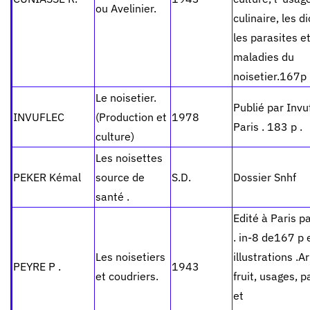
ou Avelinier.
culinaire, les d
les parasites et
maladies du
noisetier.167p 
Le noisetier.
Publié par Invu
INVUFLEC
(Production et
1978
Paris . 183 p .
culture)
Les noisettes
PEKER Kémal
source de
S.D.
Dossier Snhf
santé .
Edité à Paris p
. in-8 de167 p 
Les noisetiers
illustrations .A
PEYRE P .
1943
et coudriers.
fruit, usages, p
et