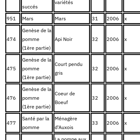
variétés
succés
951
Mars
Mars
31
2006
x
Genèse de la
474
pomme
Api Noir
32
2006
x
(1ère partie)
Genèse de la
Court pendu
475
pomme
32
2006
x
gris
(1ère partie)
Genèse de la
Coeur de
476
pomme
32
2006
x
Boeuf
(1ère partie)
Santé par la
Ménagère
477
33
2006
x
pomme
d'Auxois
La pompe aux