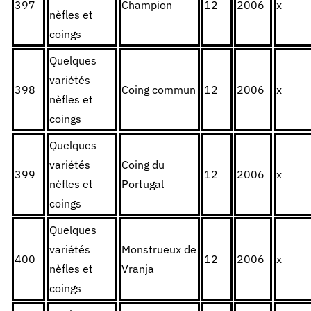
397
Champion
12
2006
x
nèfles et
coings
Quelques
variétés
398
Coing commun
12
2006
x
nèfles et
coings
Quelques
variétés
Coing du
399
12
2006
x
nèfles et
Portugal
coings
Quelques
variétés
Monstrueux de
400
12
2006
x
nèfles et
Vranja
coings