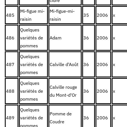
cidre
Mi-figue mi-
Mi-figue-mi-
485
35
2006
x
raisin
raisin
Quelques
486
variétés de
Adam
36
2006
x
pommes
Quelques
487
variétés de
Calville d'Août
36
2006
x
pommes
Quelques
Calville rouge
488
variétés de
36
2006
x
du Mont-d'Or
pommes
Quelques
Pomme de
489
variétés de
36
2006
x
Coudre
pommes