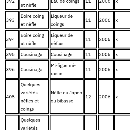
392
Eau de coings
11
2006
x
et nèfle
Boire coing
Liqueur de
393
11
2006
x
et nèfle
coings
Boire coing
Liqueur de
394
11
2006
x
et nèfle
nèfles
395
Cousinage
Cousinage
11
2006
x
Mi-figue mi-
396
Cousinage
11
2006
x
raisin
Quelques
variétés
Nèfle du Japon
405
12
2006
x
nèfles et
ou bibasse
coings
Quelques
variétés