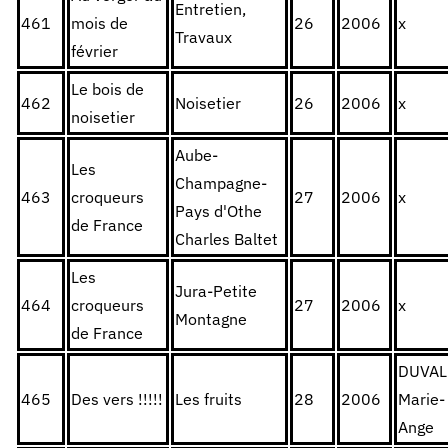
Entretien,
461
mois de
26
2006
x
Travaux
février
Le bois de
462
Noisetier
26
2006
x
noisetier
Aube-
Les
Champagne-
463
croqueurs
27
2006
x
Pays d'Othe
de France
Charles Baltet
Les
Jura-Petite
464
croqueurs
27
2006
x
Montagne
de France
DUVAL
465
Des vers !!!!!
Les fruits
28
2006
Marie-
Ange