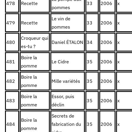
478
Recette
33
2006
x
pommes
Le vin de
479
Recette
33
2006
x
pommes
Croqueur qui
480
Daniel ÉTALON
34
2006
x
es-tu ?
Boire la
481
Le Cidre
35
2006
x
pomme
Boire la
482
Mille variétés
35
2006
x
pomme
Boire la
Essor, puis
483
35
2006
x
pomme
déclin
Secrets de
Boire la
484
fabrication du
35
2006
x
pomme