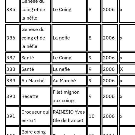
Genèse du
385
coing et de
Le Coing
8
2006
x
la nèfle
Genèse du
386
coing et de
La nèfle
8
2006
x
la nèfle
387
Santé
Le Coing
9
2006
x
388
Santé
La nèfle
9
2006
X
389
Au Marché
Au Marché
9
2006
x
Filet mignon
390
Recette
9
2006
x
aux coings
Croqueur qui
RAINISIO Yves
391
10
2006
x
es-tu ?
(Ile de france)
Boire coing