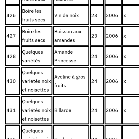
Boire les
426
Vin de noix
23
2006
x
fruits secs
Boire les
Boisson aux
427
23
2006
x
fruits secs
amandes
Quelques
Amande
428
24
2006
x
variétés
Princesse
Quelques
Aveline à gros
430
variétés noix
24
2006
x
fruits
et noisettes
Quelques
431
variétés noix
Billarde
24
2006
x
et noisettes
Quelques