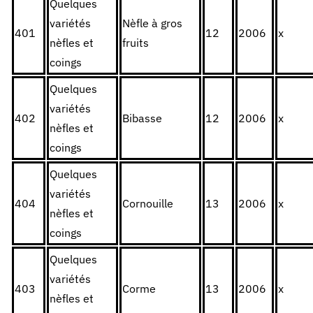
Quelques
variétés
Nèfle à gros
401
12
2006
x
nèfles et
fruits
coings
Quelques
variétés
402
Bibasse
12
2006
x
nèfles et
coings
Quelques
variétés
404
Cornouille
13
2006
x
nèfles et
coings
Quelques
variétés
403
Corme
13
2006
x
nèfles et