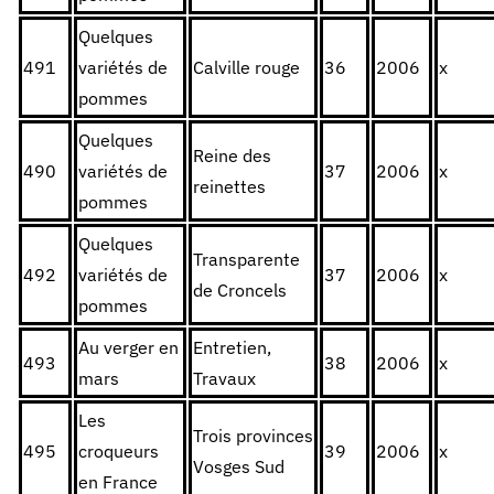
Quelques
491
variétés de
Calville rouge
36
2006
x
pommes
Quelques
Reine des
490
variétés de
37
2006
x
reinettes
pommes
Quelques
Transparente
492
variétés de
37
2006
x
de Croncels
pommes
Au verger en
Entretien,
493
38
2006
x
mars
Travaux
Les
Trois provinces
495
croqueurs
39
2006
x
Vosges Sud
en France