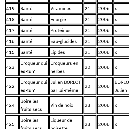
419
Santé
Vitamines
21
2006
x
418
Santé
Energie
21
2006
x
417
Santé
Protéines
21
2006
x
416
Santé
Eau-glucides
21
2006
x
415
Santé
Lipides
21
2006
x
Croqueur qui
Croqueurs en
423
22
2006
x
es-tu ?
herbes
Croqueur qui
Julien BORLOT
BORLO
422
22
2006
es-tu ?
par lui-même
Julien
Boire les
424
Vin de noix
23
2006
x
fruits secs
Boire les
Liqueur de
425
23
2006
x
fruits secs
noisette