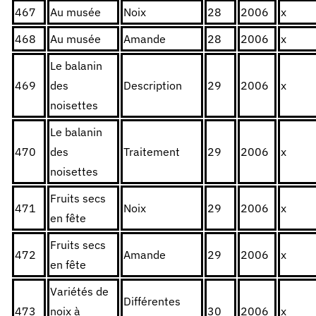
467
Au musée
Noix
28
2006
x
468
Au musée
Amande
28
2006
x
Le balanin
469
des
Description
29
2006
x
noisettes
Le balanin
470
des
Traitement
29
2006
x
noisettes
Fruits secs
471
Noix
29
2006
x
en fête
Fruits secs
472
Amande
29
2006
x
en fête
Variétés de
Différentes
473
noix à
30
2006
x