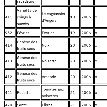
ravageurs
Variétés de
Le cognassier
411
coings à
18
2006
x
d'Angers
succès
952
Février
Février
19
2006
x
Genèse des
414
Noix
20
2006
x
fruits secs
Genèse des
413
Noisette
20
2006
x
fruits secs
Genèse des
412
Amande
20
2006
x
fruits secs
Tomates aux
421
Recette
21
2006
x
noisettes
420
Santé
Fibres
21
2006
x