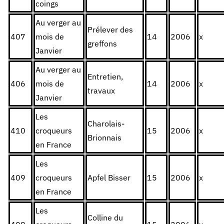
coings
Au verger au
Prélever des
407
mois de
14
2006
x
greffons
Janvier
Au verger au
Entretien,
406
mois de
14
2006
x
travaux
Janvier
Les
Charolais-
410
croqueurs
15
2006
x
Brionnais
en France
Les
409
croqueurs
Apfel Bisser
15
2006
x
en France
Les
Colline du