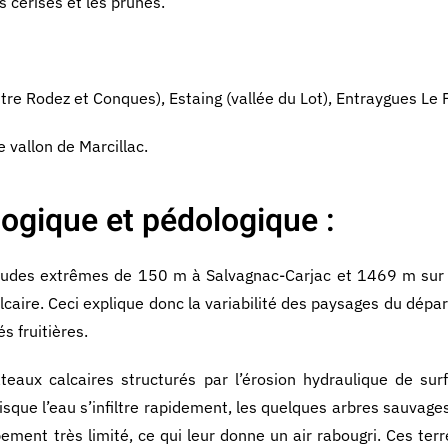
s cerises et les prunes.
ntre Rodez et Conques), Estaing (vallée du Lot), Entraygues Le F
e vallon de Marcillac.
ogique et pédologique :
itudes extrêmes de 150 m à Salvagnac-Carjac et 1469 m sur 
lcaire. Ceci explique donc la variabilité des paysages du dép
s fruitières.
eaux calcaires structurés par l’érosion hydraulique de sur
isque l’eau s’infiltre rapidement, les quelques arbres sauvage
ppement très limité, ce qui leur donne un air rabougri. Ces te