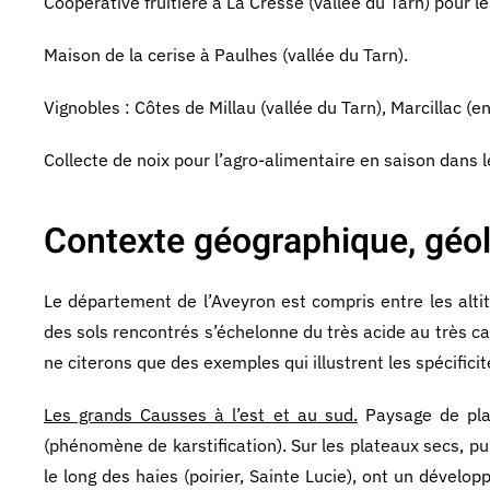
Coopérative fruitière à La Cresse (vallée du Tarn) pour le
Maison de la cerise à Paulhes (vallée du Tarn).
Vignobles : Côtes de Millau (vallée du Tarn), Marcillac (e
Collecte de noix pour l’agro-alimentaire en saison dans l
Contexte géographique, géol
Le département de l’Aveyron est compris entre les alt
des sols rencontrés s’échelonne du très acide au très ca
ne citerons que des exemples qui illustrent les spécificité
Les grands Causses à l’est et au sud.
Paysage de plat
(phénomène de karstification). Sur les plateaux secs, pu
le long des haies (poirier, Sainte Lucie), ont un dévelo