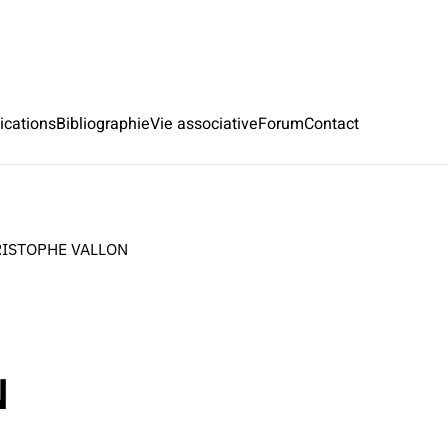
ications
Bibliographie
Vie associative
Forum
Contact
RISTOPHE VALLON
N