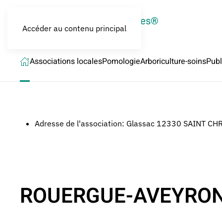
LES CROQUEURS de pommes®
Accéder au contenu principal
Associations locales
Pomologie
Arboriculture-soins
Publ
Adresse de l'association:
Glassac 12330 SAINT CH
ROUERGUE-AVEYRO