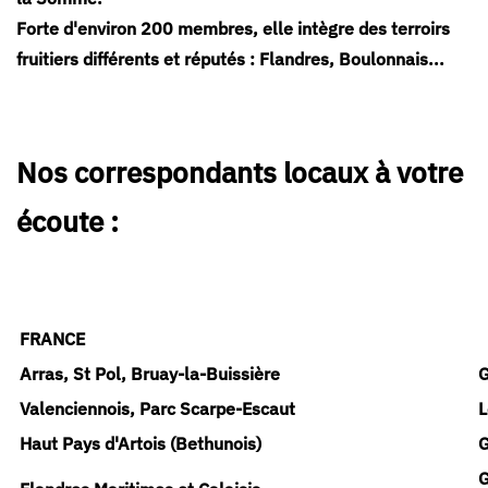
Forte d'environ 200 membres, elle intègre des terroirs
fruitiers différents et réputés : Flandres, Boulonnais...
Nos correspondants locaux à votre
écoute :
FRANCE
Arras, St Pol, Bruay-la-Buissière
G
Valenciennois, Parc Scarpe-Escaut
L
Haut Pays d'Artois (Bethunois)
G
G