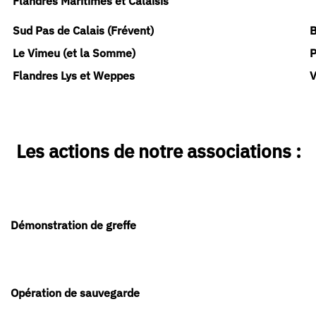
Flandres Maritimes et Calaisis
Sud Pas de Calais (Frévent)
B
Le Vimeu (et la Somme)
P
Flandres Lys et Weppes
V
Les actions de notre associations :
Démonstration de greffe
Opération de sauvegarde