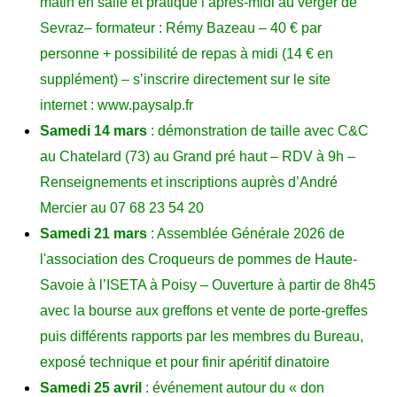
matin en salle et pratique l’après-midi au verger de
Sevraz
– formateur : Rémy Bazeau –
40 € par
personne + possibilité de repas à midi (14 € en
supplément) –
s’
inscrire directement sur
le
site
internet :
www.paysalp.fr
Samedi 14 mars
: démonstration de taille avec C&C
au Chatelard (73) au Grand pré haut – RDV à 9h –
Renseignements et inscriptions auprès d’André
Mercier au 07 68 23 54 20
Samedi 21 mars
: Assemblée Générale 2026 de
l'association des Croqueurs de pommes de Haute-
Savoie à l’ISETA à Poisy – Ouverture à partir de 8h45
avec la bourse aux greffons et vente de porte-greffes
puis différents rapports par les membres du Bureau,
exposé technique et pour finir apéritif dinatoire
Samedi 25 avril
: événement autour du « don