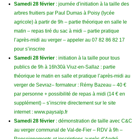
Samedi 28 février
: journée d'initiation à la taille des
arbres fruitiers par Paul Dumas à Poisy (lycée
agricole) à partir de 9h – partie théorique en salle le
matin – repas tiré du sac à midi – partie pratique
l’après-midi au verger – appeler au 07 82 86 82 17
pour s’inscrire
Samedi 28 février
: initiation à la taille
pour
tous
publics
de 9h à 16h30
à
Viuz-en-Sallaz
:
partie
théorique le matin en salle et pratique l’après-midi au
verger de Sevraz
– formateur : Rémy Bazeau –
40 €
par personne + possibilité de repas à midi (14 € en
supplément) –
s’
inscrire directement sur
le
site
internet :
www.paysalp.fr
Samedi 28 février
: démonstration de taille avec C&C
au verger communal de Val-de-Fier – RDV à 9h –
Renseignements et inscriptions auprès d’André