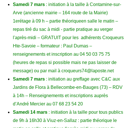
Samedi 7 mars
: initiation à la taille à
Contamine-sur-
Arve
(ancienne mairie – 164
route de la Mairie
)
1
er
étage
à 09 h
–
partie théorique
en salle le matin
–
repas tiré du sac à midi - partie pratique au verger
l'après-midi –
GRATUIT pour les adhérents Croqueurs
Hte-Savoie
– formateur : Paul Dumas –
renseignements et inscription au 04 50 03 75 75
(heures de repas si possible mais ne pas laisser de
message) ou par mail à
croqueurs74
@
laposte.net
Samedi 7 mars
: initiation au greffage avec C&C aux
Jardins de Flora à Bellecombe-en-Bauges (73) – RDV
à 14h – Renseignements et inscriptions auprès
d’André Mercier au 07 68 23 54 20
Samedi 14 mars
: initiation à la taille
pour
tous publics
de 9h à 16h30
à
Viuz-en-Sallaz
:
partie théorique le