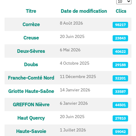
Afficher 
Titre
Date de modification
Clics
Articles
8 Août 2026
Corrèze
98217
20 Juin 2025
Creuse
23843
6 Mai 2026
Deux-Sèvres
40622
4 Octobre 2025
Doubs
29188
11 Décembre 2025
Franche-Comté Nord
32201
14 Janvier 2026
Griotte Haute-Saône
33587
6 Janvier 2026
GREFFON Nièvre
44501
20 Juin 2025
Haut Quercy
27810
1 Juillet 2026
Haute-Savoie
59042