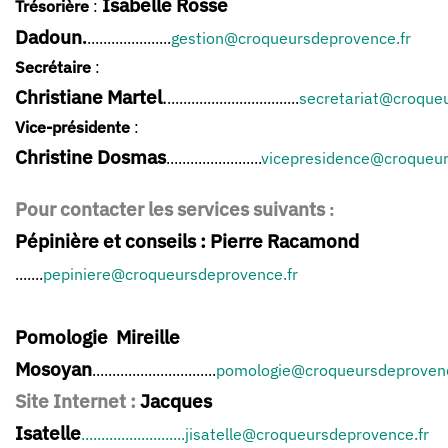
Isabelle Rosse
Trésorière
:
Dadoun
.
.....................
gestion@croqueursdeprovence.fr
Secrétaire
:
Christiane Martel
.
.................................
secretariat@croque
Vice-présidente
:
Christine Dosmas
........................
vicepresidence@croqueur
Pour contacter les services suivants
:
Pépinière et conseils :
Pierre Racamond
.......
pepiniere@croqueursdeprovence.fr
Pomologie
Mireille
Mosoyan
...............................
pomologie@croqueursdeprovenc
Site Internet
:
Jacques
Isatelle
..........................jisatelle@croqueursdeprovence.fr