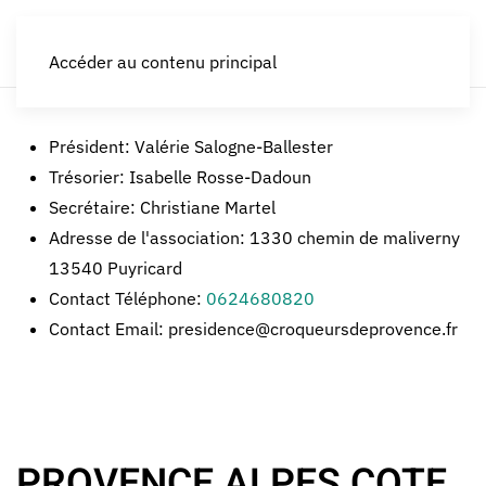
LES CROQUEURS de pommes®
Accéder au contenu principal
Président:
Valérie Salogne-Ballester
Trésorier:
Isabelle Rosse-Dadoun
Secrétaire:
Christiane Martel
Adresse de l'association:
1330 chemin de maliverny
13540 Puyricard
Contact Téléphone:
0624680820
Contact Email:
presidence@croqueursdeprovence.fr
PROVENCE ALPES COTE