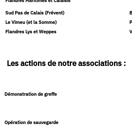
Flandres Maritimes et Calaisis
Sud Pas de Calais (Frévent)
B
Le Vimeu (et la Somme)
P
Flandres Lys et Weppes
V
Les actions de notre associations :
Démonstration de greffe
Opération de sauvegarde