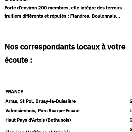
Forte d'environ 200 membres, elle intègre des terroirs
fruitiers différents et réputés : Flandres, Boulonnais...
Nos correspondants locaux à votre
écoute :
FRANCE
Arras, St Pol, Bruay-la-Buissière
G
Valenciennois, Parc Scarpe-Escaut
L
Haut Pays d'Artois (Bethunois)
G
G