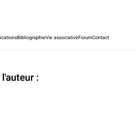
ications
Bibliographie
Vie associative
Forum
Contact
 l'auteur :